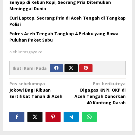
Senyap di Kebun Kopi, Seorang Pria Ditemukan
Meninggal Dunia
Curi Laptop, Seorang Pria di Aceh Tengah di Tangkap
Polisi
Polres Aceh Tengah Tangkap 4 Pelaku yang Bawa
Puluhan Paket Sabu
oleh
lintasgayo.co
Ikuti Kami Pada
Navigasi
Pos sebelumnya
Pos berikutnya
Jokowi Bagi Ribuan
Digagas KNPI, OKP di
pos
Sertifikat Tanah di Aceh
Aceh Tengah Donorkan
40 Kantong Darah