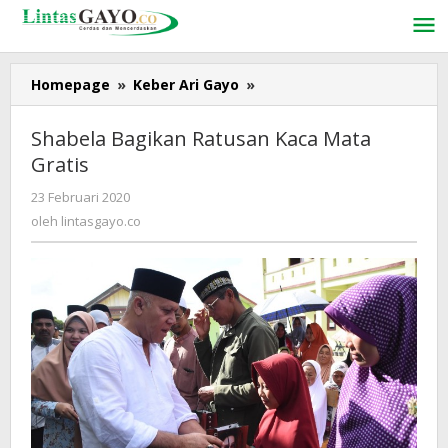
Lewati
ke
konten
Homepage
»
Keber Ari Gayo
»
Shabela
Bagikan
Ratusan
Shabela Bagikan Ratusan Kaca Mata
Kaca
Gratis
Mata
Gratis
23 Februari 2020
oleh
lintasgayo.co
oleh
lintasgayo.co