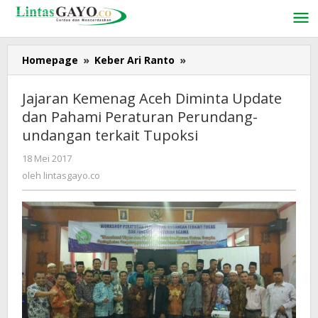
Lewati
ke
konten
Homepage
»
Keber Ari Ranto
»
Jajaran
Kemenag
Aceh
Jajaran Kemenag Aceh Diminta Update
Diminta
dan Pahami Peraturan Perundang-
Update
undangan terkait Tupoksi
dan
Pahami
18 Mei 2017
oleh
Peraturan
lintasgayo.co
oleh
lintasgayo.co
Perundang-
undangan
terkait
Tupoksi