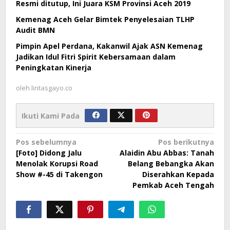
Resmi ditutup, Ini Juara KSM Provinsi Aceh 2019
Kemenag Aceh Gelar Bimtek Penyelesaian TLHP
Audit BMN
Pimpin Apel Perdana, Kakanwil Ajak ASN Kemenag
Jadikan Idul Fitri Spirit Kebersamaan dalam
Peningkatan Kinerja
oleh
lintasgayo.co
Ikuti Kami Pada
Navigasi
Pos sebelumnya
Pos berikutnya
[Foto] Didong Jalu
Alaidin Abu Abbas: Tanah
pos
Menolak Korupsi Road
Belang Bebangka Akan
Show #-45 di Takengon
Diserahkan Kepada
Pemkab Aceh Tengah