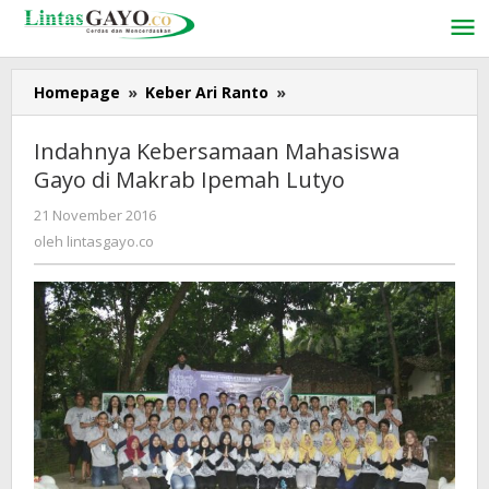
Lewati
ke
konten
Homepage
»
Keber Ari Ranto
»
Indahnya
Kebersamaan
Mahasiswa
Indahnya Kebersamaan Mahasiswa
Gayo
Gayo di Makrab Ipemah Lutyo
di
Makrab
21 November 2016
oleh
Ipemah
lintasgayo.co
oleh
lintasgayo.co
Lutyo