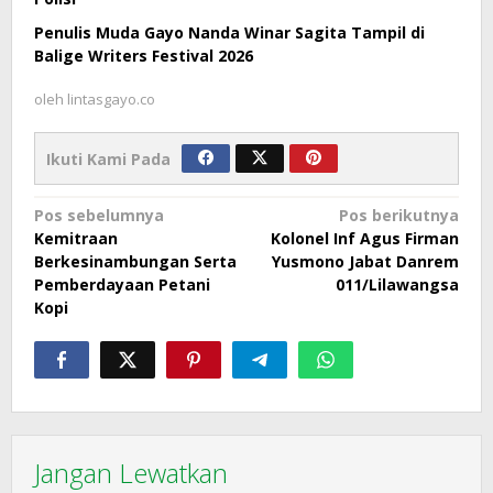
Penulis Muda Gayo Nanda Winar Sagita Tampil di
Balige Writers Festival 2026
oleh
lintasgayo.co
Ikuti Kami Pada
Navigasi
Pos sebelumnya
Pos berikutnya
Kemitraan
Kolonel Inf Agus Firman
pos
Berkesinambungan Serta
Yusmono Jabat Danrem
Pemberdayaan Petani
011/Lilawangsa
Kopi
Jangan Lewatkan