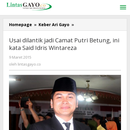
Lewati
ke
konten
Homepage
»
Keber Ari Gayo
»
Usai
dilantik
jadi
Usai dilantik jadi Camat Putri Betung, ini
Camat
kata Said Idris Wintareza
Putri
Betung,
9 Maret 2015
oleh
ini
lintasgayo.co
oleh
lintasgayo.co
kata
Said
Idris
Wintareza