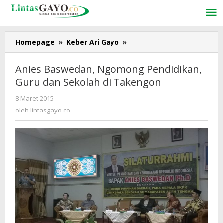
Lewati
ke
konten
Homepage
»
Keber Ari Gayo
»
Anies
Baswedan,
Ngomong
Anies Baswedan, Ngomong Pendidikan,
Pendidikan,
Guru dan Sekolah di Takengon
Guru
dan
8 Maret 2015
oleh
Sekolah
lintasgayo.co
oleh
lintasgayo.co
di
Takengon