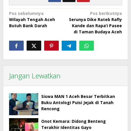
Navigasi
Pos sebelumnya
Pos berikutnya
Wilayah Tengah Aceh
Serunya Dike Rateb Rafly
pos
Butuh Bank Darah
Kande dan Rapa’i Pasee
di Taman Budaya Aceh
Jangan Lewatkan
Siswa MAN 1 Aceh Besar Terbitkan
Buku Antologi Puisi Jejak di Tanah
Rencong
Onot Kemara: Didong Benteng
Terakhir Identitas Gayo