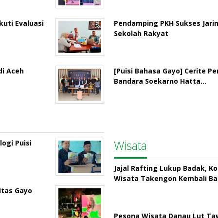
uti Evaluasi
Pendamping PKH Sukses Jari
Sekolah Rakyat
di Aceh
[Puisi Bahasa Gayo] Cerite P
Bandara Soekarno Hatta…
Wisata
ogi Puisi
Jajal Rafting Lukup Badak, K
Wisata Takengon Kembali B
itas Gayo
Pesona Wisata Danau Lut Taw