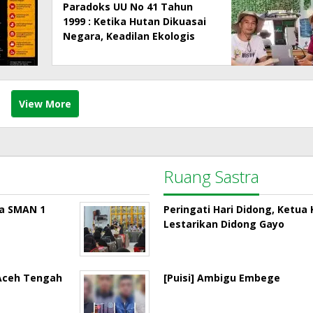
Paradoks UU No 41 Tahun
1999 : Ketika Hutan Dikuasai
Negara, Keadilan Ekologis
dan Hak Masyarakat Menjadi
Korban
View More
Ruang Sastra
la SMAN 1
Peringati Hari Didong, Ketu
Lestarikan Didong Gayo
 Aceh Tengah
[Puisi] Ambigu Embege