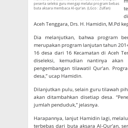
m
peserta seleksi guru mengaji melalui program bebas
t
buta aksara membaca Al-qur’an. (LGco : Zulfan)
d
Aceh Tenggara, Drs. H. Hamidin, M.Pd ke
Dia melanjutkan, bahwa program ber
merupakan program lanjutan tahun 2014
16 desa dari 16 Kecamatan di Aceh Te
diseleksi, kemudian nantinya akan
pengembangan tilawatil Qur’an. Progr
desa,” ucap Hamidin.
Dilanjutkan pulu, selain guru tilawah pi
akan ditambahkan disetiap desa. “Pen
jumlah penduduk,” jelasnya.
Harapannya, lanjut Hamidin lagi, melal
terbebas dari buta aksara Al-Qur’an, 