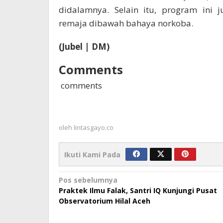
didalamnya. Selain itu, program ini 
remaja dibawah bahaya norkoba.
(Jubel | DM)
Comments
comments
oleh
lintasgayo.co
Ikuti Kami Pada
Navigasi
Pos sebelumnya
Praktek Ilmu Falak, Santri IQ Kunjungi Pusat
pos
Observatorium Hilal Aceh