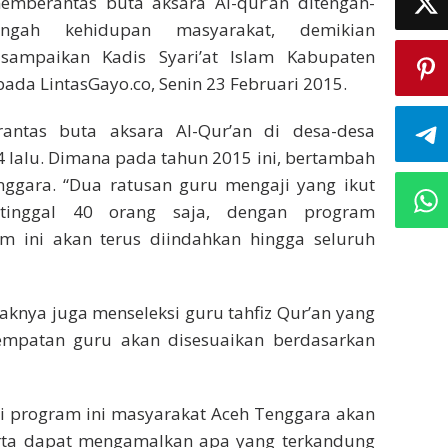
emberantas buta aksara Al-qur’an ditengah-
engah kehidupan masyarakat, demikian
isampaikan Kadis Syari’at Islam Kabupaten
pada LintasGayo.co, Senin 23 Februari 2015.
antas buta aksara Al-Qur’an di desa-desa
 lalu. Dimana pada tahun 2015 ini, bertambah
nggara. “Dua ratusan guru mengaji yang ikut
 tinggal 40 orang saja, dengan program
am ini akan terus diindahkan hingga seluruh
haknya juga menseleksi guru tahfiz Qur’an yang
empatan guru akan disesuaikan berdasarkan
ui program ini masyarakat Aceh Tenggara akan
serta dapat mengamalkan apa yang terkandung