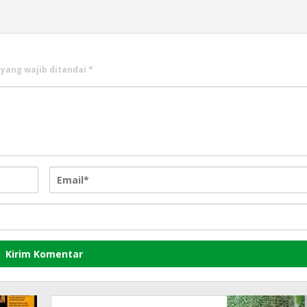
 yang wajib ditandai
*