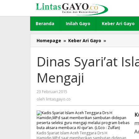
Lewati
ke
konten
Beranda
Inilah Gayo
Keber Ari Gayo
Homepage
»
Keber Ari Gayo
»
Dinas
Syari'at
Islam
Dinas Syari’at I
Agara
Seleksi
Mengaji
Guru
Mengaji
23 Februari 2015
oleh
lintasgayo.co
oleh
lintasgayo.co
K
m
A
Kadis Syariat Islam Aceh Tenggara Drs H
Hamidin,MPd saat memberikan sambutan didepan