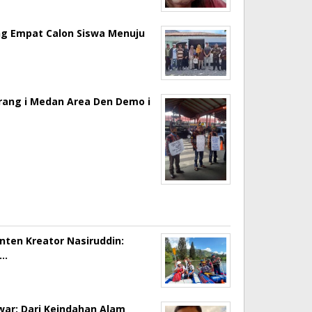
ng Empat Calon Siswa Menuju
erang i Medan Area Den Demo i
onten Kreator Nasiruddin:
a…
ar: Dari Keindahan Alam