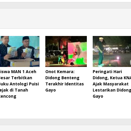
Siswa MAN 1 Aceh
Onot Kemara:
Peringati Hari
Besar Terbitkan
Didong Benteng
Didong, Ketua KN
Buku Antologi Puisi
Terakhir Identitas
Ajak Masyarakat
Jejak di Tanah
Gayo
Lestarikan Didon
Rencong
Gayo