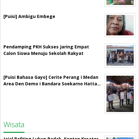
[Puisi] Ambigu Embege
Pendamping PKH Sukses Jaring Empat
Calon Siswa Menuju Sekolah Rakyat
[Puisi Bahasa Gayo] Cerite Perang i Medan
Area Den Demo i Bandara Soekarno Hatta…
Wisata
Jajal Rafting Lukup Badak, Konten Kreator