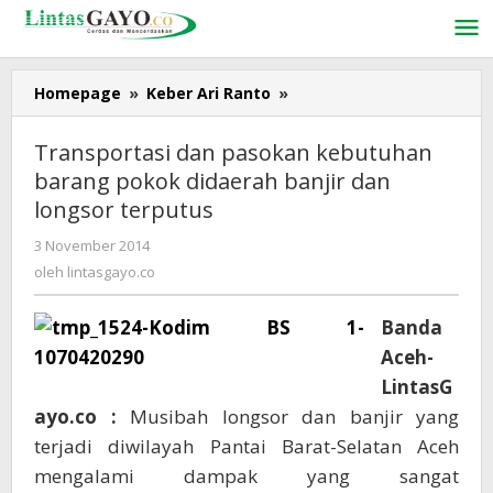
Lewati
ke
konten
Homepage
»
Keber Ari Ranto
»
Transportasi
dan
pasokan
Transportasi dan pasokan kebutuhan
kebutuhan
barang pokok didaerah banjir dan
barang
longsor terputus
pokok
didaerah
3 November 2014
oleh
banjir
lintasgayo.co
oleh
lintasgayo.co
dan
longsor
terputus
Banda
Aceh-
LintasG
ayo.co :
Musibah longsor dan banjir yang
terjadi diwilayah Pantai Barat-Selatan Aceh
mengalami dampak yang sangat