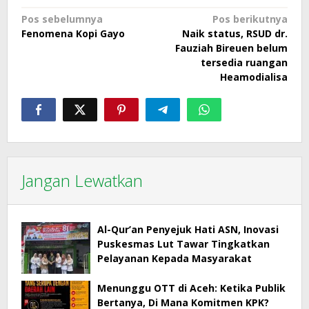
Navigasi
Pos sebelumnya
Pos berikutnya
Fenomena Kopi Gayo
Naik status, RSUD dr.
pos
Fauziah Bireuen belum
tersedia ruangan
Heamodialisa
Jangan Lewatkan
Al-Qur’an Penyejuk Hati ASN, Inovasi
Puskesmas Lut Tawar Tingkatkan
Pelayanan Kepada Masyarakat
Menunggu OTT di Aceh: Ketika Publik
Bertanya, Di Mana Komitmen KPK?