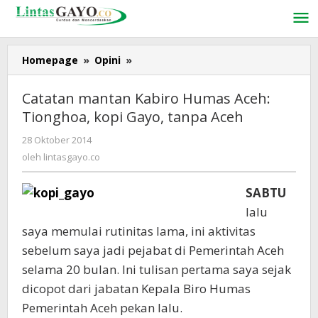
Lewati
ke
konten
Homepage
»
Opini
»
Catatan
mantan
Kabiro
Catatan mantan Kabiro Humas Aceh:
Humas
Tionghoa, kopi Gayo, tanpa Aceh
Aceh:
Tionghoa,
28 Oktober 2014
oleh
kopi
lintasgayo.co
oleh
lintasgayo.co
Gayo,
tanpa
SABTU
Aceh
lalu
saya memulai rutinitas lama, ini aktivitas
sebelum saya jadi pejabat di Pemerintah Aceh
selama 20 bulan. Ini tulisan pertama saya sejak
dicopot dari jabatan Kepala Biro Humas
Pemerintah Aceh pekan lalu.