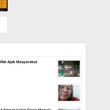
a KNA Ajak Masyarakat
ng Empat Calon Siswa Menuju