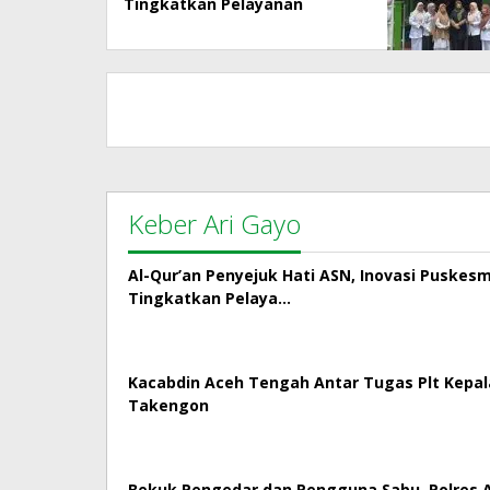
Tingkatkan Pelayanan
Kepada Masyarakat
Keber Ari Gayo
Al-Qur’an Penyejuk Hati ASN, Inovasi Puskes
Tingkatkan Pelaya…
Kacabdin Aceh Tengah Antar Tugas Plt Kepa
Takengon
Bekuk Pengedar dan Pengguna Sabu, Polres