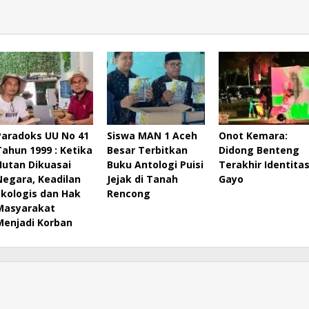
Paradoks UU No 41
Siswa MAN 1 Aceh
Onot Kemara:
Tahun 1999 : Ketika
Besar Terbitkan
Didong Benteng
Hutan Dikuasai
Buku Antologi Puisi
Terakhir Identita
Negara, Keadilan
Jejak di Tanah
Gayo
Ekologis dan Hak
Rencong
Masyarakat
Menjadi Korban