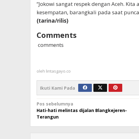
“Jokowi sangat respek dengan Aceh. Kita
kesempatan, barangkali pada saat punca
(tarina/rilis)
Comments
comments
oleh
lintasgayo.co
Ikuti Kami Pada
Navigasi
Pos sebelumnya
Hati-hati melintas dijalan Blangkejeren-
pos
Terangun