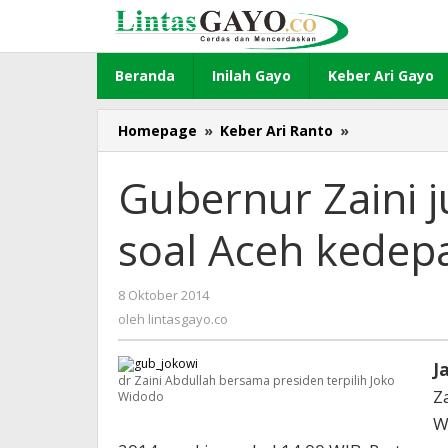
Lewati
ke
konten
Beranda
Inilah Gayo
Keber Ari Gayo
Homepage
»
Keber Ari Ranto
»
Gubernur
Zaini
jumpai
Gubernur Zaini 
Jokowi
bahas
soal Aceh kedep
soal
Aceh
kedepan
8 Oktober 2014
oleh
lintasgayo.co
oleh
lintasgayo.co
J
dr Zaini Abdullah bersama presiden terpilih Joko
Z
Widodo
W