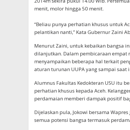
2014m sekira pukul 14.00 WIB. Pertemua
menit, molor hingga 50 menit.
“Beliau punya perhatian khusus untuk Ac
pelantikan nanti,” Kata Gubernur Zaini A
Menurut Zaini, untuk kebaikan bangsa in
dilanjutkan. Dalam pembicaraan empat m
menyampaikan beberapa hal terkait pe
aturan turunan UUPA yang sampai saat i
Alumnus Fakultas Kedokteran USU itu b
perhatian khusus kepada Aceh. Kelangg
perdamaian memberi dampak positif ba
Dijelaskan pula, Jokowi bersama Wapres
semua potensi bangsa termasuk perdama