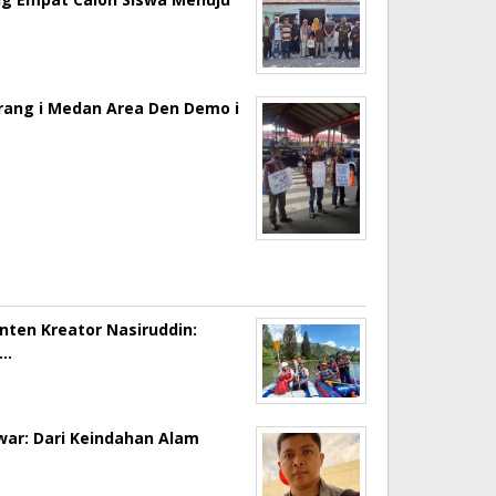
erang i Medan Area Den Demo i
onten Kreator Nasiruddin:
a…
ar: Dari Keindahan Alam