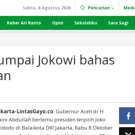
Sabtu, 8 Agustus 2026
Pencarian
Medi
Keber Ari Ranto
Opini
Sekolahku
Sara Sagi
jumpai Jokowi bahas
an
akarta-LintasGayo.co
: Gubernur Aceh dr H
aini Abdullah bertemu presiden terpilih Joko
idodo di Balaikota DKI Jakarta, Rabu 8 Oktober