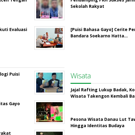
Sekolah Rakyat
uti Evaluasi
[Puisi Bahasa Gayo] Cerite P
Bandara Soekarno Hatta…
Wisata
ogi Puisi
Jajal Rafting Lukup Badak, K
Wisata Takengon Kembali B
itas Gayo
Pesona Wisata Danau Lut Taw
Hingga Identitas Budaya
rakat