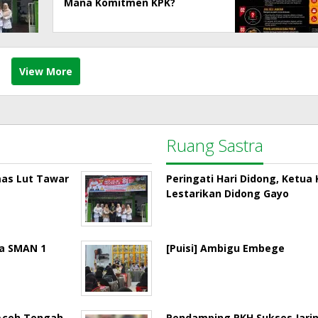
Mana Komitmen KPK?
View More
Ruang Sastra
mas Lut Tawar
Peringati Hari Didong, Ketu
Lestarikan Didong Gayo
la SMAN 1
[Puisi] Ambigu Embege
 Aceh Tengah
Pendamping PKH Sukses Jari