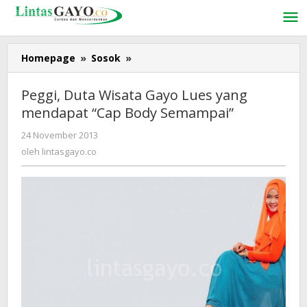
Lewati
ke
konten
Homepage
»
Sosok
»
Peggi,
Duta
Wisata
Peggi, Duta Wisata Gayo Lues yang
Gayo
mendapat “Cap Body Semampai”
Lues
yang
24 November 2013
oleh
mendapat
lintasgayo.co
oleh
lintasgayo.co
"Cap
Body
Semampai"