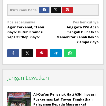
Ikuti Kami Pada
Navigasi
Pos sebelumnya
Pos berikutnya
Agar Terkenal, “Tebu
Anggota PWI Aceh
pos
Gayo” Butuh Promosi
Tengah Dilibatkan
Seperti “Kopi Gayo”
Memonitor Rehab Rekon
Gempa Gayo
Jangan Lewatkan
Al-Qur’an Penyejuk Hati ASN, Inovasi
Puskesmas Lut Tawar Tingkatkan
Pelayanan Kepada Masyarakat