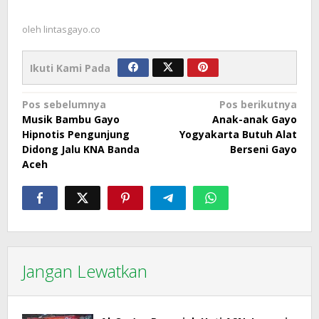
oleh
lintasgayo.co
Ikuti Kami Pada
Navigasi
Pos sebelumnya
Pos berikutnya
Musik Bambu Gayo
Anak-anak Gayo
pos
Hipnotis Pengunjung
Yogyakarta Butuh Alat
Didong Jalu KNA Banda
Berseni Gayo
Aceh
Jangan Lewatkan