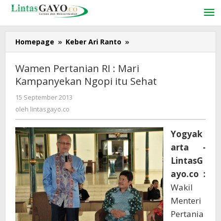
Lewati
ke
konten
Homepage
»
Keber Ari Ranto
»
Wamen
Pertanian
RI
Wamen Pertanian RI : Mari
:
Kampanyekan Ngopi itu Sehat
Mari
Kampanyekan
15 September 2013
oleh
Ngopi
lintasgayo.co
oleh
lintasgayo.co
itu
Sehat
Yogyak
arta -
LintasG
ayo.co :
Wakil
Menteri
Pertania