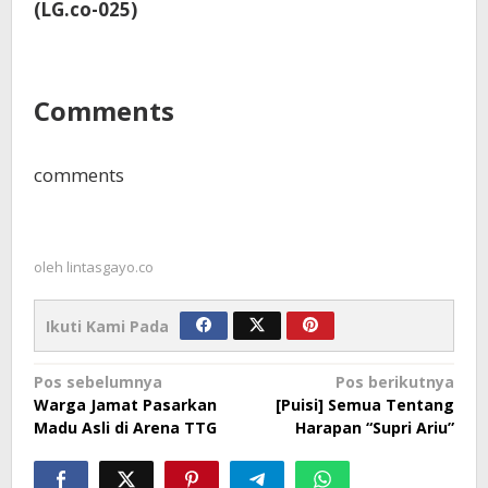
(LG.co-025)
Comments
comments
oleh
lintasgayo.co
Ikuti Kami Pada
Navigasi
Pos sebelumnya
Pos berikutnya
Warga Jamat Pasarkan
[Puisi] Semua Tentang
pos
Madu Asli di Arena TTG
Harapan “Supri Ariu”