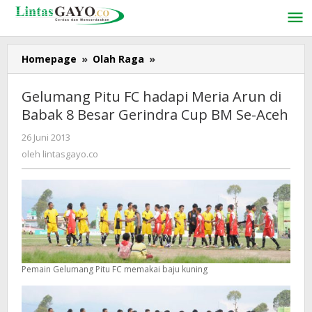
Lewati
ke
konten
Homepage
»
Olah Raga
»
Gelumang
Pitu
FC
Gelumang Pitu FC hadapi Meria Arun di
hadapi
Babak 8 Besar Gerindra Cup BM Se-Aceh
Meria
Arun
26 Juni 2013
oleh
di
lintasgayo.co
oleh
lintasgayo.co
Babak
8
Besar
Gerindra
Cup
BM
Se-
Aceh
Pemain Gelumang Pitu FC memakai baju kuning